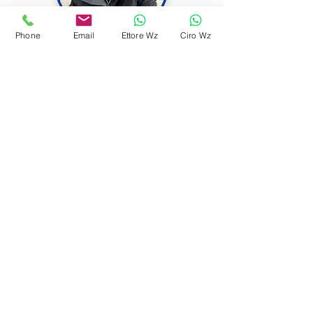
Phone
Email
Ettore Wz
Ciro Wz
Ciro Gemboni
Responsabile Vendita - Officina
Orlando Mosca
Apprendista Meccatronico